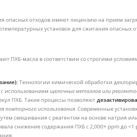
ия опасных отходов имеют лицензию на прием загр
котемпературных установок для сжигания опасных о
ают ПХБ-масла в соответствии со строгими услови
ание):
Технологии химической обработки дехлориру
 с использованием
щелочных металлов или реагенто
екул ПХБ. Такие процессы позволяют
дезактивироват
для повторного использования
. Современные установ
утем смешивания с реагентом на основе натрия ил
ла снижение содержания ПХБ с 2,000+ ppm до <1 p
ания.