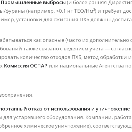
С
Промышленные выбросы
(и более ранняя Директи
ы/фураны (например, <0,1 нг TEQ/Нм³) и требует д
ример, установки для сжигания ПХБ должны достиг
рабатываться как опасные (часто их дополнительн
бований также связано с ведением учета — согласно
овать количество отходов ПХБ, метод обработки и
ях
Комиссия ОСПАР
или национальные Агентства по
воохранения.
поэтапный отказ от использования и уничтожение
ом для устаревшего оборудования. Компании, работ
обренное химическое уничтожение), соответствую