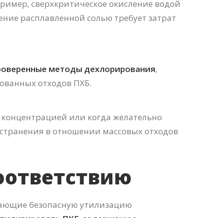
пример, сверхкритическое окисление водой
ление расплавленной солью требует затрат
проверенные методы дехлорирования
,
рованных отходов ПХБ.
й концентрацией или когда желательно
остранения в отношении массовых отходов
оответствию
вающие безопасную утилизацию