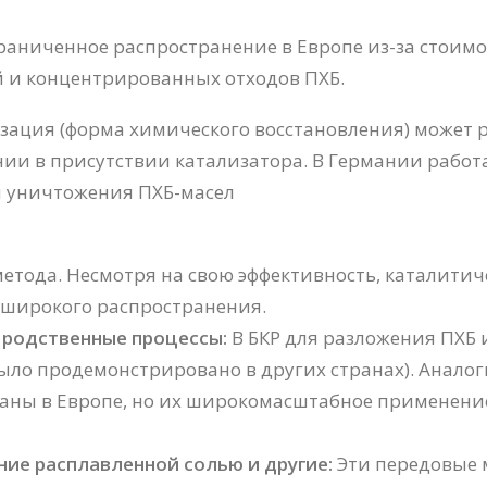
раниченное распространение в Европе из-за стоимо
й и концентрированных отходов ПХБ.
ация (форма химического восстановления) может р
ии в присутствии катализатора. В Германии работа
я уничтожения ПХБ-масел
етода. Несмотря на свою эффективность, каталити
 широкого распространения.
 родственные процессы:
В БКР для разложения ПХБ 
было продемонстрировано в других странах). Анало
аны в Европе, но их широкомасштабное применение
ние расплавленной солью и другие:
Эти передовые м