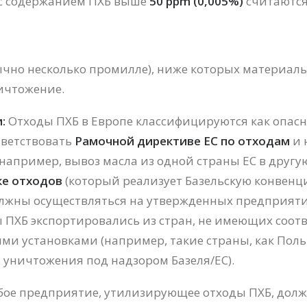
 с содержанием ПХБ выше
50 ppm (0,005%)
считаются
бычно несколько промилле), ниже которых материал
ничтожение.
:
Отходы ПХБ в Европе классифицируются как опасн
тветствовать
Рамочной директиве ЕС по отходам
и 
апример, вывоз масла из одной страны ЕС в другую
ке отходов
(который реализует Базельскую конвенц
олжны осуществляться на утвержденных предприятия
 ПХБ экспортировались из стран, не имеющих соот
 установками (например, такие страны, как Поль
уничтожения под надзором Базеля/ЕС).
ое предприятие, утилизирующее отходы ПХБ, долж