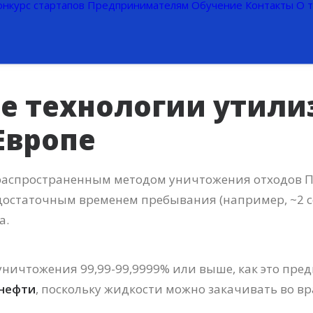
онкурс стартапов
Предпринимателям
Обучение
Контакты
О 
е технологии утили
Европе
аспространенным методом уничтожения отходов ПХ
достаточным временем пребывания (например, ~2 с
а.
уничтожения 99,99-99,9999% или выше, как это пре
 нефти
, поскольку жидкости можно закачивать во