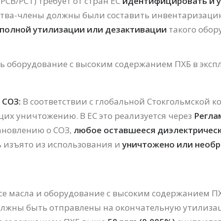
PCB/PCT) требует от стран ЕС
идентифицировать и 
ства-члены должны были составить инвентаризаци
 полной утилизации или дезактивации
такого обор
ять оборудование с высоким содержанием ПХБ в экспл
 СОЗ:
В соответствии с глобальной Стокгольмской к
щих уничтожению. В ЕС это реализуется через
Регла
ановлению о СОЗ,
любое оставшееся диэлектричес
ь изъято из использования и
уничтожено или необр
и все масла и оборудование с высоким содержанием 
олжны быть отправлены на окончательную утилизац