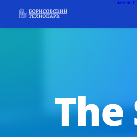
Главная
К
The 