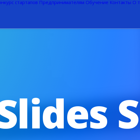
онкурс стартапов
Предпринимателям
Обучение
Контакты
О 
Slides S