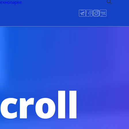
технопарке
croll