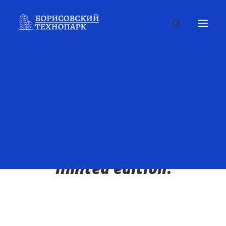
We take it seriously and
look to nature for
inspiration.
This is our exclusive
limited edition
.