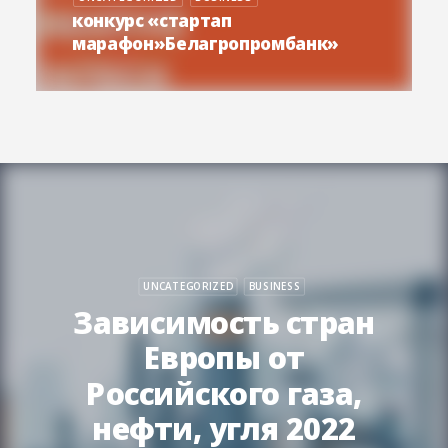
конкурс «стартап
марафон»Белагропромбанк»
UNCATEGORIZED
BUSINESS
Зависимость стран
Европы от
Российского газа,
нефти, угля 2022